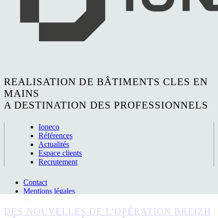
REALISATION DE BÂTIMENTS CLES EN
MAINS
A DESTINATION DES PROFESSIONNELS
Ioneco
Références
Actualités
Espace clients
Recrutement
Contact
Mentions légales
Politique de confidentialité
Se connecter
OLEO SERVICES « LOCATIFS » :
OUEST BOISSONS HERIC : BARDAGE EN
DES NOUVELLES DE L’OPÉRATION BREIZH