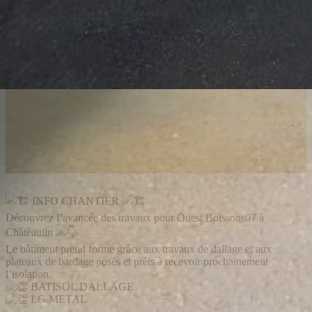
INFO CHANTIER
Découvrez l’avancée des travaux pour
Ouest Boissons07
à
Châteaulin
Le bâtiment prend forme grâce aux travaux de dallage et aux
plateaux de bardage posés et prêts à recevoir prochainement
l’isolation.
BATISOL DALLAGE
LG METAL