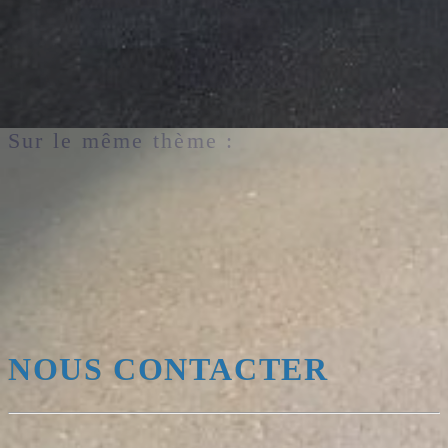
INFO CHANTIER
L’opération
Ouest Boissons
se poursuit à Châteaulin :
Début des réseaux
Fin du terrassement du bassin
Avancement des terrassements
Sur le même thème :
NOUS CONTACTER