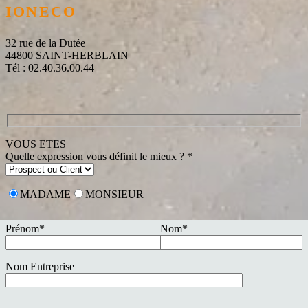
IONECO
32 rue de la Dutée
44800 SAINT-HERBLAIN
Tél : 02.40.36.00.44
VOUS ETES
Quelle expression vous définit le mieux ? *
MADAME
MONSIEUR
Prénom*
Nom*
Nom Entreprise