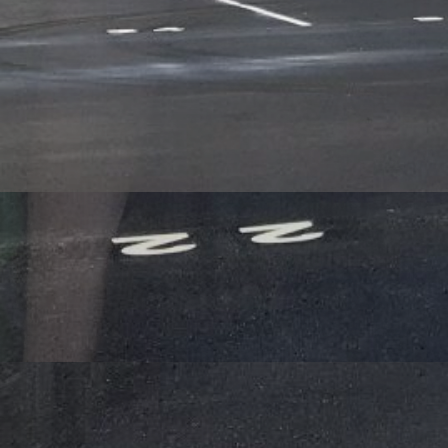
Aujourd’hui IONECO vous emmène à Grisolles ✈ pour une visite d
📷 Bardage en finition
📷 Coulage des aires béton PROSOL SUD