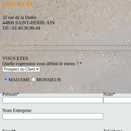
IONECO
32 rue de la Dutée
44800 SAINT-HERBLAIN
Tél : 02.40.36.00.44
VOUS ETES
Quelle expression vous définit le mieux ? *
MADAME
MONSIEUR
Prénom*
Nom*
Nom Entreprise