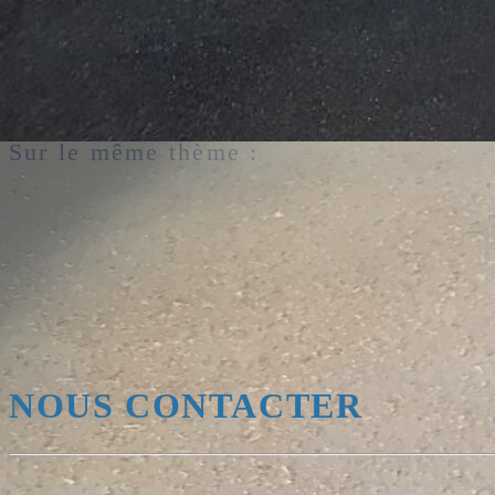
📷 Finitions cloisons plâtrières et ossatures de faux-plafonds R
🆕 Prochaine étape : les sols, peinture et cloisons modulaires…
Sur le même thème :
NOUS CONTACTER