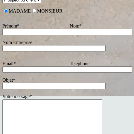
MADAME
MONSIEUR
Prénom*
Nom*
Nom Entreprise
Email*
Telephone
Objet*
Votre message* :