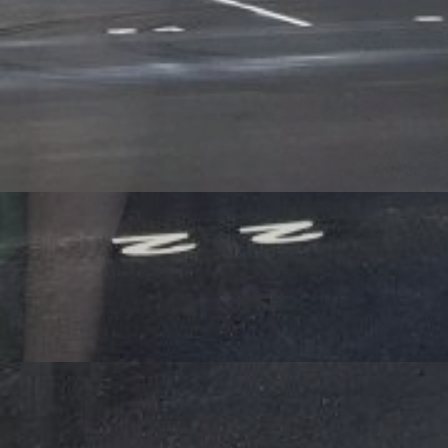
ZOOM
sur l’avancée du projet APC INGENIERIE.
Travaux en cours
Avancement bardage en cours :
Massé Charpente Serrurerie
Couverture terminée :
Massé Charpente Serrurerie
Longrines terminées :
SAS Boeffard Maçonnerie
Sur le même thème :